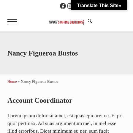
Skip to main content
Skip to header right navigation
Skip to site footer
Facebook
Instagram
Translate This Site»
🔍
Menu
Search...
www.impactstaffingpnw.c
Your Trusted Partner in Employment Safety
Nancy Figueroa Bustos
Home
»
Nancy Figueroa Bustos
Account Coordinator
Lorem ipsum dolor sit amet, est quas epicurei cu. Ei pri
quot pertinax. Ad suas argumentum mel, in mel esse
illud erroribus. Dicat minimum eu per, eum fugit