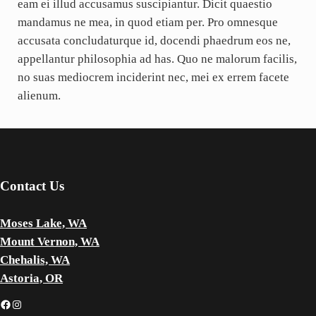
eam ei illud accusamus suscipiantur. Dicit quaestio
mandamus ne mea, in quod etiam per. Pro omnesque
accusata concludaturque id, docendi phaedrum eos ne,
appellantur philosophia ad has. Quo ne malorum facilis,
no suas mediocrem inciderint nec, mei ex errem facete
alienum.
Contact Us
Moses Lake, WA
Mount Vernon, WA
Chehalis, WA
Astoria, OR
Facebook
Instagram