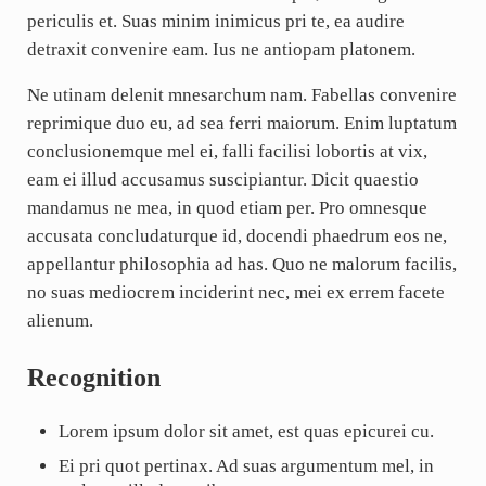
periculis et. Suas minim inimicus pri te, ea audire
detraxit convenire eam. Ius ne antiopam platonem.
Ne utinam delenit mnesarchum nam. Fabellas convenire
reprimique duo eu, ad sea ferri maiorum. Enim luptatum
conclusionemque mel ei, falli facilisi lobortis at vix,
eam ei illud accusamus suscipiantur. Dicit quaestio
mandamus ne mea, in quod etiam per. Pro omnesque
accusata concludaturque id, docendi phaedrum eos ne,
appellantur philosophia ad has. Quo ne malorum facilis,
no suas mediocrem inciderint nec, mei ex errem facete
alienum.
Recognition
Lorem ipsum dolor sit amet, est quas epicurei cu.
Ei pri quot pertinax. Ad suas argumentum mel, in